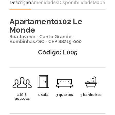
Descrição
Amenidades
Disponibilidade
Mapa
Apartamento102 Le
Monde
Rua Juveve - Canto Grande -
Bombinhas/SC - CEP 88215-000
Código: L005
até 6
1 sala
3 quartos
3 banheiros
pessoas