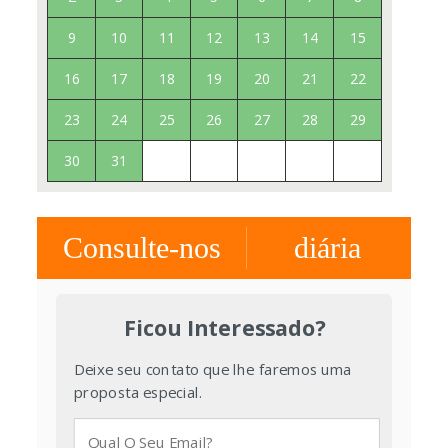
9
10
11
12
13
14
15
16
17
18
19
20
21
22
23
24
25
26
27
28
29
30
31
Consulte-nos
diária
Ficou Interessado?
Deixe seu contato que lhe faremos uma
proposta especial.