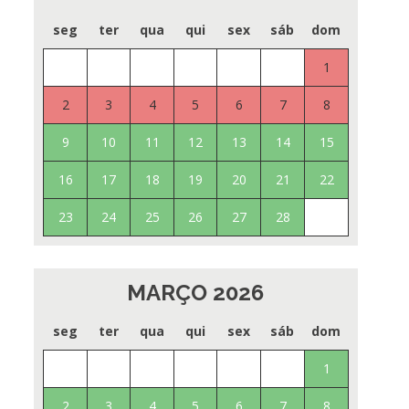
seg
ter
qua
qui
sex
sáb
dom
1
2
3
4
5
6
7
8
9
10
11
12
13
14
15
16
17
18
19
20
21
22
23
24
25
26
27
28
MARÇO 2026
seg
ter
qua
qui
sex
sáb
dom
1
2
3
4
5
6
7
8