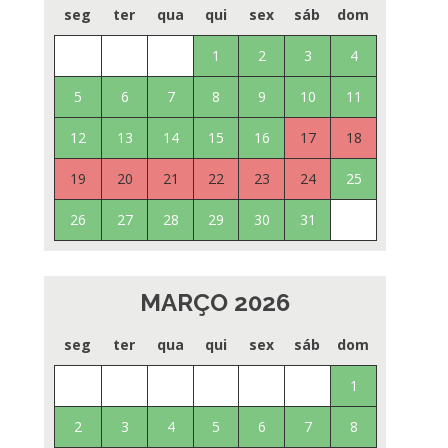
seg
ter
qua
qui
sex
sáb
dom
1
2
3
4
5
6
7
8
9
10
11
12
13
14
15
16
17
18
19
20
21
22
23
24
25
26
27
28
29
30
31
MARÇO 2026
seg
ter
qua
qui
sex
sáb
dom
1
2
3
4
5
6
7
8