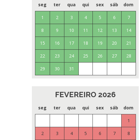
seg
ter
qua
qui
sex
sáb
dom
1
2
3
4
5
6
7
8
9
10
11
12
13
14
15
16
17
18
19
20
21
22
23
24
25
26
27
28
29
30
31
FEVEREIRO 2026
seg
ter
qua
qui
sex
sáb
dom
1
2
3
4
5
6
7
8