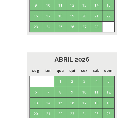
9
10
11
12
13
14
15
16
17
18
19
20
21
22
23
24
25
26
27
28
ABRIL 2026
seg
ter
qua
qui
sex
sáb
dom
1
2
3
4
5
6
7
8
9
10
11
12
13
14
15
16
17
18
19
20
21
22
23
24
25
26