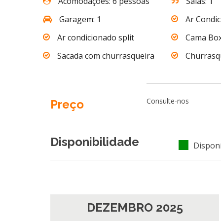
Acomodações: 6 pessoas
Salas: 1
Garagem: 1
Ar Condi
Ar condicionado split
Cama Bo
Sacada com churrasqueira
Churrasq
Consulte-nos
Preço
Disponibilidade
Disponí
DEZEMBRO 2025